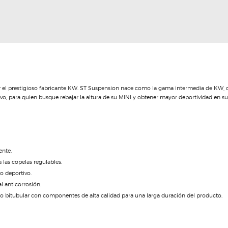
 el prestigioso fabricante KW. ST Suspension nace como la gama intermedia de KW, 
vo, para quien busque rebajar la altura de su MINI y obtener mayor deportividad en su
ente.
 las copelas regulables.
o deportivo.
l anticorrosión.
bitubular con componentes de alta calidad para una larga duración del producto.