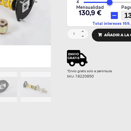
SUSPENSION
AÑADIR A LA
ROSCADA
GAMA
XTA
-
ST
cantidad
*Envío gratis solo a peninsula
18220850
SKU: