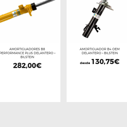
AMORTIGUADORES B8
AMORTIGUADOR B4 OEM
PERFORMANCE PLUS DELANTERO –
DELANTERO – BILSTEIN
BILSTEIN
130,75
€
282,00
€
desde
Este
Este
producto
producto
tiene
tiene
múltiples
múltiples
variantes.
variantes.
Las
Las
opciones
opciones
se
se
pueden
pueden