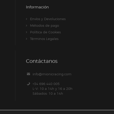
Información
Envíos y Devoluciones
Métodos de pago
Política de Cookies
Términos Legales
Contáctanos
info@mionicracing.com
+34 696 440 005
L-V: 10 a 14h y 16 a 20h
Sábados: 10 a 14h