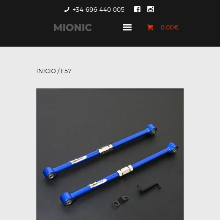
+34 696 440 005
0,00€
GENERACIÓN 1
GENERACIÓN 2
INICIO
/ F57
GENERACIÓN 3
COUNTRYMAN &
PACEMAN
CONTACTO