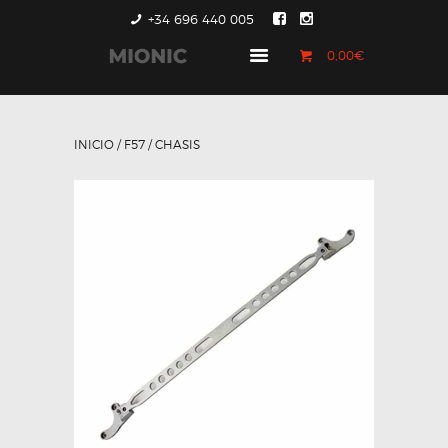
+34 696 440 005
0,00€
GENERACIÓN 1
GENERACIÓN 2
INICIO
/
F57
/ CHASIS
GENERACIÓN 3
COUNTRYMAN &
PACEMAN
CONTACTO