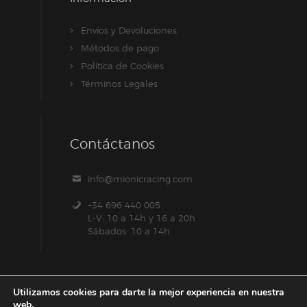
Envíos y Devoluciones
Métodos de pago
Política de Cookies
Términos Legales
Contáctanos
info@mionicracing.com
+34 696 440 005
L-V: 10 a 14h y 16 a 20h
Sábados: 10 a 14h
Utilizamos cookies para darte la mejor experiencia en nuestra
web.