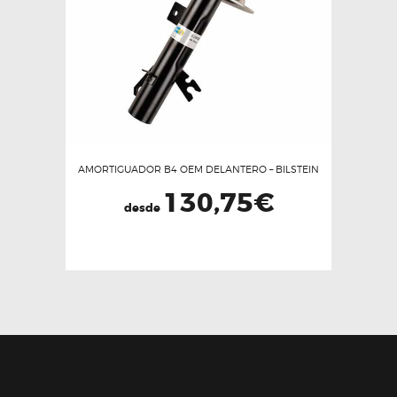
AMORTIGUADOR B4 OEM DELANTERO – BILSTEIN
130,75
€
desde
Este
producto
tiene
múltiples
variantes.
Las
opciones