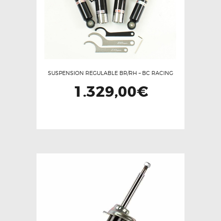
en
la
página
de
producto
SUSPENSION REGULABLE BR/RH – BC RACING
1.329,00
€