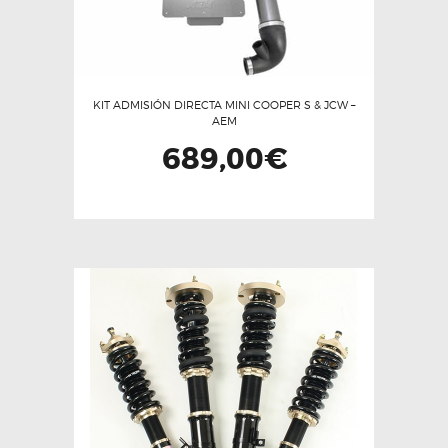
KIT ADMISIÓN DIRECTA MINI COOPER S & JCW –
AEM
689,00
€
Este
producto
tiene
múltiples
variantes.
Las
opciones
se
pueden
elegir