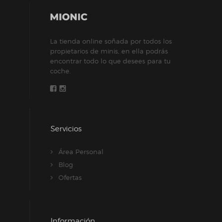
se
pueden
elegir
La tienda online soñada por todos los
en
propietarios de minis, en ella podrás
la
encontrar todo lo que desees para tu
página
coche.
de
producto
Servicios
Área Personal
Blog
Ofertas
Información