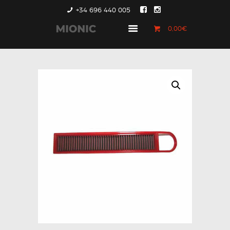
+34 696 440 005
0,00€
GENERACIÓN 1
GENERACIÓN 2
GENERACIÓN 3
COUNTRYMAN &
PACEMAN
CONTACTO