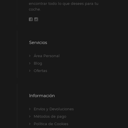
la
encontrar todo lo que desees para tu
página
coche.
de
producto
Servicios
Área Personal
Blog
Ofertas
Información
Envíos y Devoluciones
Métodos de pago
Política de Cookies