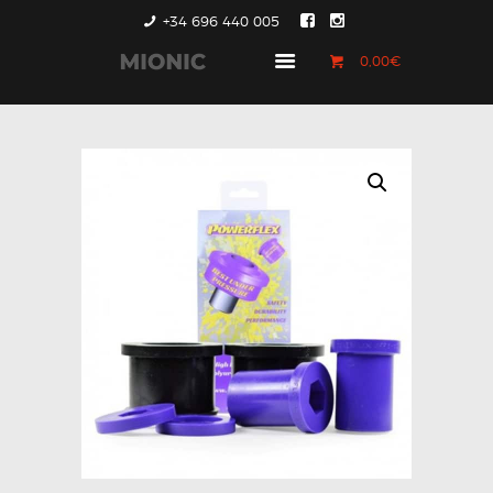
+34 696 440 005
0,00€
GENERACIÓN 1
GENERACIÓN 2
GENERACIÓN 3
COUNTRYMAN &
PACEMAN
CONTACTO