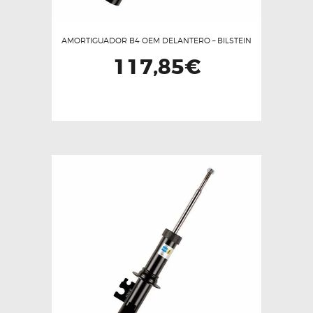
AMORTIGUADOR B4 OEM DELANTERO – BILSTEIN
117,85
€
Este
producto
tiene
múltiples
variantes.
Las
opciones
se
pueden
elegir
en
la