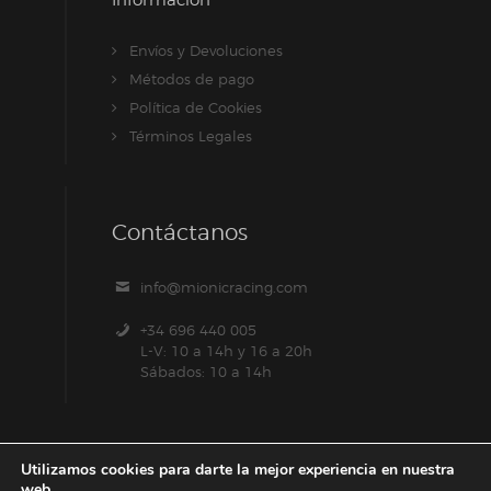
Envíos y Devoluciones
Métodos de pago
Política de Cookies
Términos Legales
Contáctanos
info@mionicracing.com
+34 696 440 005
L-V: 10 a 14h y 16 a 20h
Sábados: 10 a 14h
Utilizamos cookies para darte la mejor experiencia en nuestra
web.