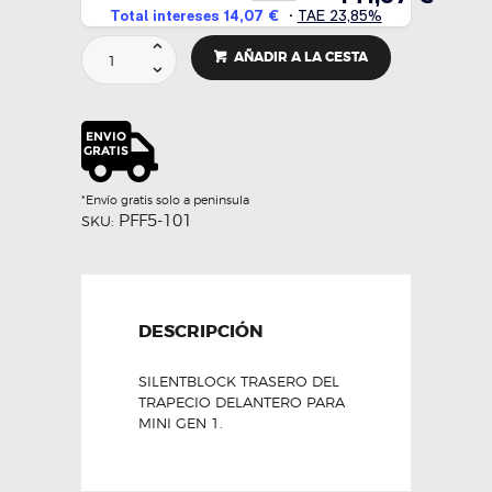
Silentblock
AÑADIR A LA CESTA
trasero
del
trapecio
delantero
(pareja)
-
Powerflex
*Envío gratis solo a peninsula
cantidad
PFF5-101
SKU:
DESCRIPCIÓN
SILENTBLOCK TRASERO DEL
TRAPECIO DELANTERO PARA
MINI GEN 1.