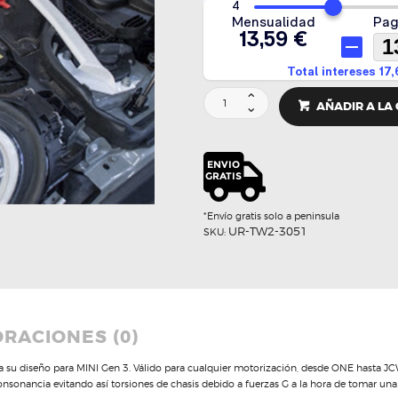
Barra
AÑADIR A LA
torretas
delantera
-
ULTRARACING
cantidad
*Envío gratis solo a peninsula
UR-TW2-3051
SKU:
RACIONES (0)
a su diseño para MINI Gen 3. Válido para cualquier motorización, desde ONE hasta JCW.
onsonancia evitando así torsiones de chasis debido a fuerzas G a la hora de tomar una