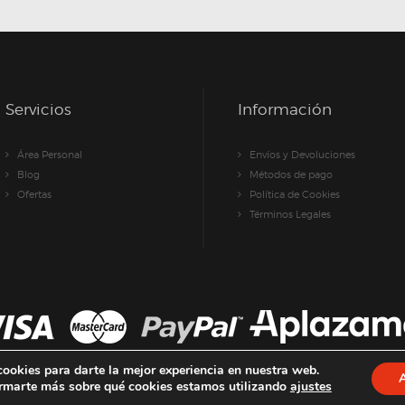
pueden
elegir
elegir
en
en
la
la
página
página
de
de
Servicios
Información
producto
producto
Área Personal
Envíos y Devoluciones
Blog
Métodos de pago
Ofertas
Política de Cookies
Términos Legales
cookies para darte la mejor experiencia en nuestra web.
rmarte más sobre qué cookies estamos utilizando
ajustes