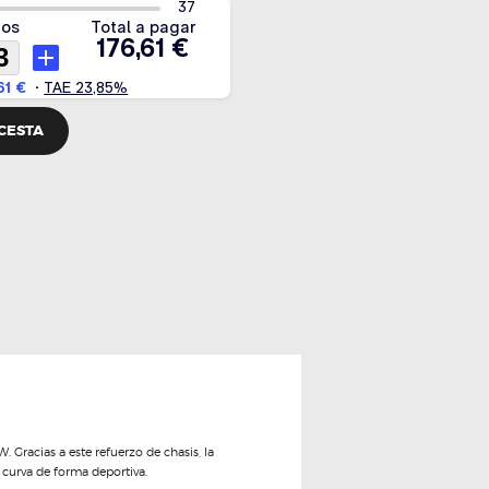
 CESTA
 Gracias a este refuerzo de chasis, la
 curva de forma deportiva.