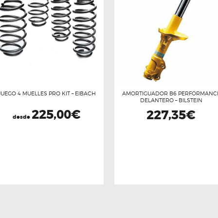
JUEGO 4 MUELLES PRO KIT – EIBACH
AMORTIGUADOR B6 PERFORMANC
DELANTERO – BILSTEIN
225,00
€
227,35
€
desde
Este
Este
producto
producto
tiene
tiene
múltiples
múltiples
variantes.
variantes.
Las
Las
opciones
opciones
se
se
pueden