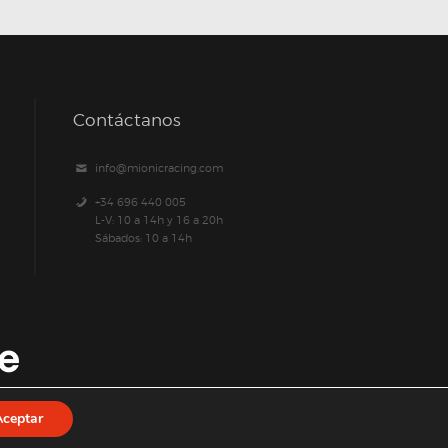
Contáctanos
info@mionicracing.com
+34 696 440 005
L-V: 10 a 14h y 16 a 20h
Sábados: 10 a 14h
Aceptar