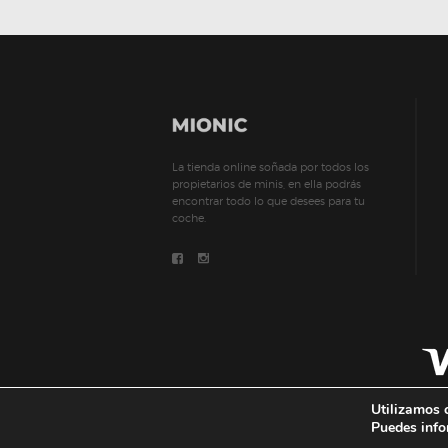
La tienda online soñada por todos los
propietarios de minis, en ella podrás
encontrar todo lo que desees para tu
coche.
Utilizamos 
Puedes info