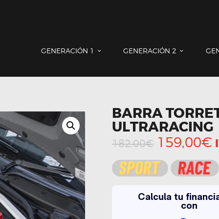
GENERACIÓN 1
GENERACIÓN 2
GENERACIÓN 3
COUNTRYMAN & PACEMAN
GENERACIÓN 1
GENERACIÓN 2
GE
CONTACTO
BARRA TORRET
ULTRARACING
El
E
159,00
€
182,00
€
precio
original
era:
e
182,00€.