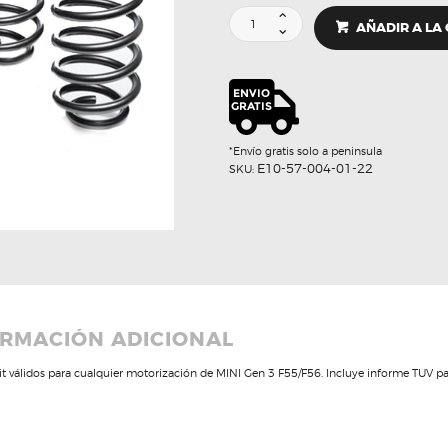
JUEGO
AÑADIR A LA
4
MUELLES
PRO
KIT
-
EIBACH
cantidad
*Envío gratis solo a peninsula
E10-57-004-01-22
SKU:
RMACIÓN ADICIONAL
it válidos para cualquier motorización de MINI Gen 3 F55/F56. Incluye informe TUV p