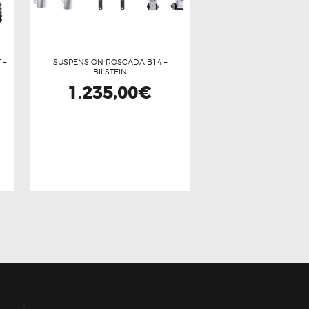
 –
SUSPENSION ROSCADA B14 –
BILSTEIN
1.235,00
€