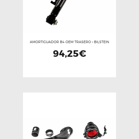
en
la
página
de
producto
AMORTIGUADOR B4 OEM TRASERO – BILSTEIN
94,25
€