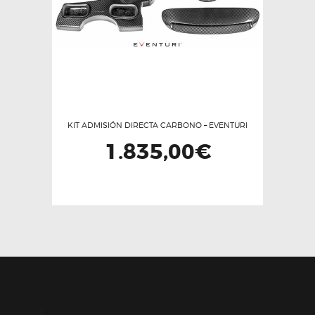
KIT ADMISIÓN DIRECTA CARBONO – EVENTURI
1.835,00
€
Este
producto
tiene
múltiples
variantes.
Las
opciones
se