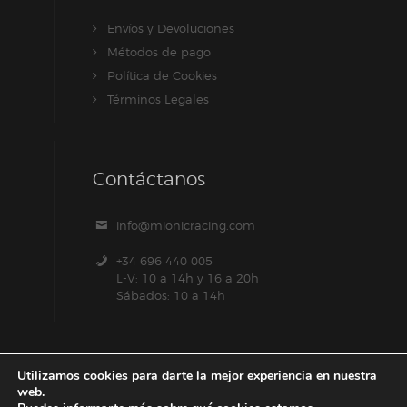
Envíos y Devoluciones
Métodos de pago
Política de Cookies
Términos Legales
Contáctanos
info@mionicracing.com
+34 696 440 005
L-V: 10 a 14h y 16 a 20h
Sábados: 10 a 14h
Utilizamos cookies para darte la mejor experiencia en nuestra
web.