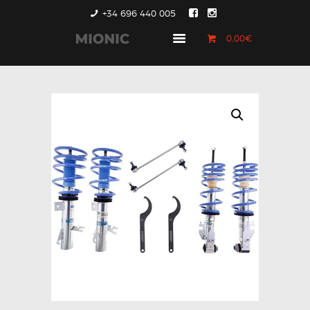
+34 696 440 005
0,00€
GENERACIÓN 1
GENERACIÓN 2
GENERACIÓN 3
COUNTRYMAN &
PACEMAN
CONTACTO