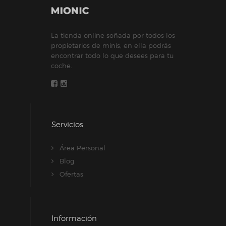
pueden
elegir
La tienda online soñada por todos los
en
propietarios de minis, en ella podrás
la
encontrar todo lo que desees para tu
página
coche.
de
producto
Servicios
Área Personal
Blog
Ofertas
Información