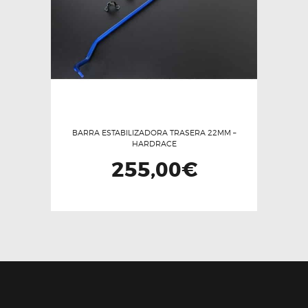
pueden
elegir
en
la
página
de
producto
BARRA ESTABILIZADORA TRASERA 22MM –
HARDRACE
255,00
€