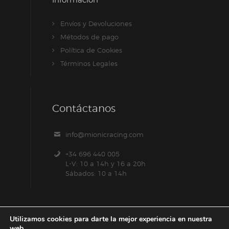
Información
Envíos y Devoluciones
Métodos de pago
Política de Cookies
Términos Legales
Contáctanos
info@mionicracing.com
+34 696 440 005
L-V: 10 a 14h y 16 a 20h
Sábados: 10 a 14h
Utilizamos cookies para darte la mejor experiencia en nuestra
web.