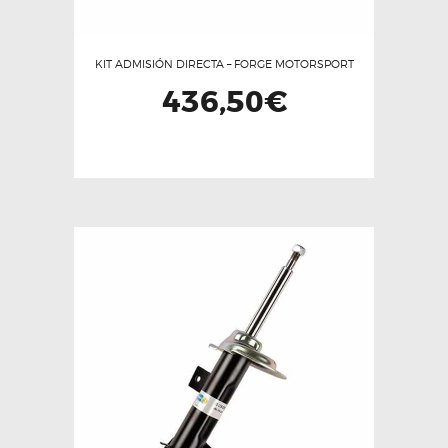
KIT ADMISIÓN DIRECTA – FORGE MOTORSPORT
436,50
€
Este
producto
tiene
múltiples
variantes.
Las
opciones
se
pueden
elegir
en
la