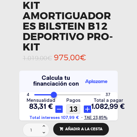
KIT
AMORTIGUADOR
ES BILSTEIN B12
DEPORTIVO PRO-
KIT
El
El
975,00
€
1.019,00
€
precio
precio
original
actual
era:
es:
1.019,00€.
975,00€.
KIT
AÑADIR A LA CESTA
AMORTIGUADORES