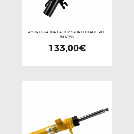
página
de
producto
AMORTIGUADOR B4 OEM SPORT DELANTERO –
BILSTEIN
133,00
€
Este
producto
tiene
múltiples
variantes.
Las
opciones
se
pueden
elegir