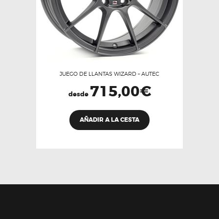
página
de
producto
JUEGO DE LLANTAS WIZARD – AUTEC
715,00
€
desde
Este
AÑADIR A LA CESTA
producto
tiene
múltiples
variantes.
Las
opciones
se
pueden