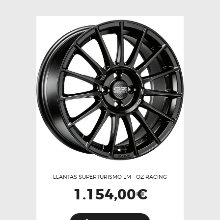
variantes.
Las
opciones
se
pueden
elegir
en
la
página
de
producto
LLANTAS SUPERTURISMO LM – OZ RACING
1.154,00
€
Este