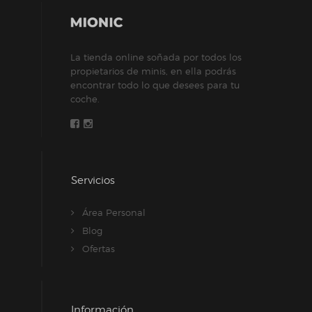
elegir
en
la
La tienda online soñada por todos los
página
propietarios de minis, en ella podrás
de
encontrar todo lo que desees para tu
producto
coche.
Servicios
Área Personal
Blog
Ofertas
Información