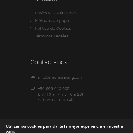
Envíos y Devoluciones
Métodos de pago
Política de Cookies
Términos Legales
Contáctanos
info@mionicracing.com
+34 696 440 005
L-V: 10 a 14h y 16 a 20h
Sábados: 10 a 14h
Utilizamos cookies para darte la mejor experiencia en nuestra
web.