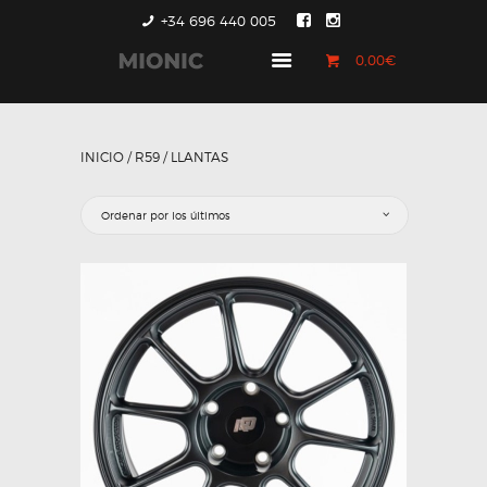
+34 696 440 005
0,00€
GENERACIÓN 1
GENERACIÓN 2
INICIO
/
R59
/ LLANTAS
GENERACIÓN 3
COUNTRYMAN &
PACEMAN
CONTACTO