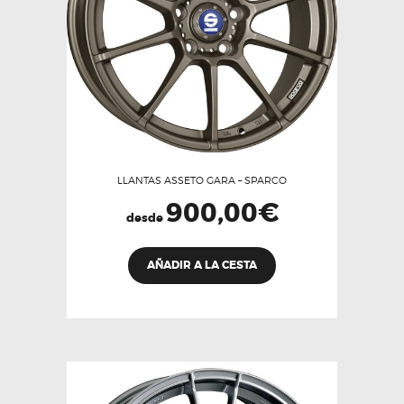
en
la
página
de
producto
LLANTAS ASSETO GARA – SPARCO
900,00
€
desde
Este
AÑADIR A LA CESTA
producto
tiene
múltiples
variantes.
Las
opciones