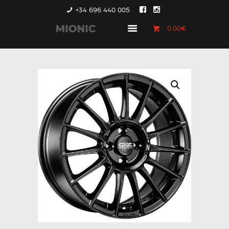
+34 696 440 005
0,00€
GENERACIÓN 1
GENERACIÓN 2
GENERACIÓN 3
COUNTRYMAN &
PACEMAN
CONTACTO