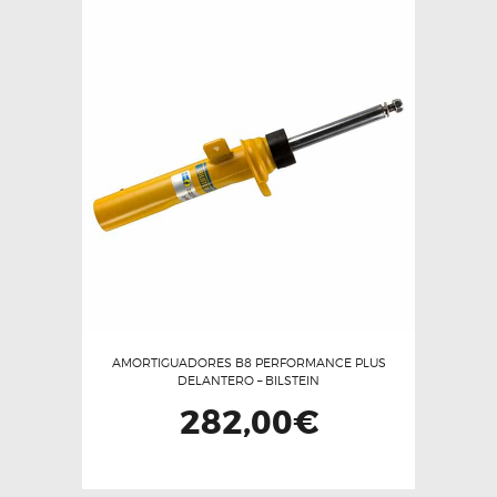
variantes.
Las
opciones
se
pueden
elegir
en
la
página
de
producto
AMORTIGUADORES B8 PERFORMANCE PLUS
DELANTERO – BILSTEIN
282,00
€
Este