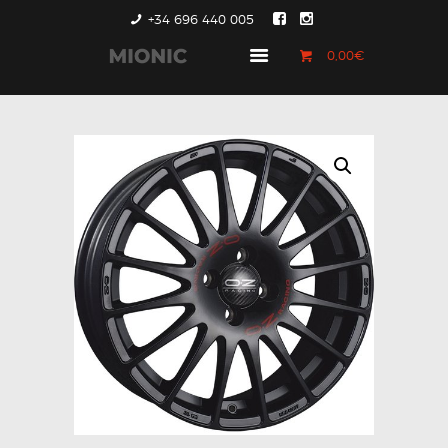
+34 696 440 005
0,00€
GENERACIÓN 1
GENERACIÓN 2
GENERACIÓN 3
COUNTRYMAN &
PACEMAN
CONTACTO