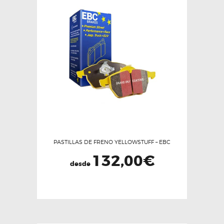
PASTILLAS DE FRENO YELLOWSTUFF – EBC
132,00
€
desde
Este
producto
tiene
múltiples