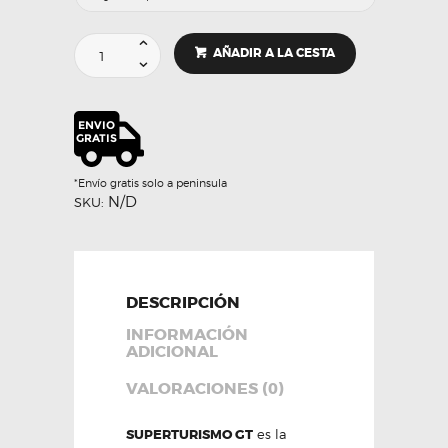
LLANTAS
AÑADIR A LA CESTA
OZ
RACING
SUPERTURISMO
GT
cantidad
*Envío gratis solo a peninsula
N/D
SKU:
DESCRIPCIÓN
INFORMACIÓN
ADICIONAL
VALORACIONES (0)
SUPERTURISMO GT
es la