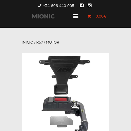
+34 696 440 005
0,00€
GENERACIÓN 1
GENERACIÓN 2
INICIO
/
R57
/ MOTOR
GENERACIÓN 3
COUNTRYMAN &
PACEMAN
CONTACTO