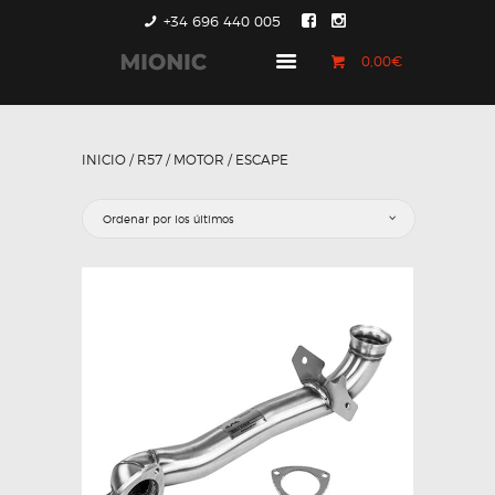
+34 696 440 005
0,00€
GENERACIÓN 1
GENERACIÓN 2
INICIO
/
R57
/
MOTOR
/ ESCAPE
GENERACIÓN 3
COUNTRYMAN &
PACEMAN
CONTACTO