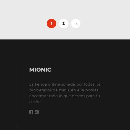
1
2
→
La tienda online soñada por todos los
propietarios de minis, en ella podrás
encontrar todo lo que desees para tu
coche.