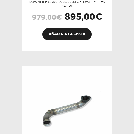
DOWNPIPE CATALIZADA 200 CELDAS – MILTEK
SPORT
El
895,00
€
El
979,00
€
precio
precio
original
actual
era:
es:
979,00€.
895,00€.
AÑADIR A LA CESTA