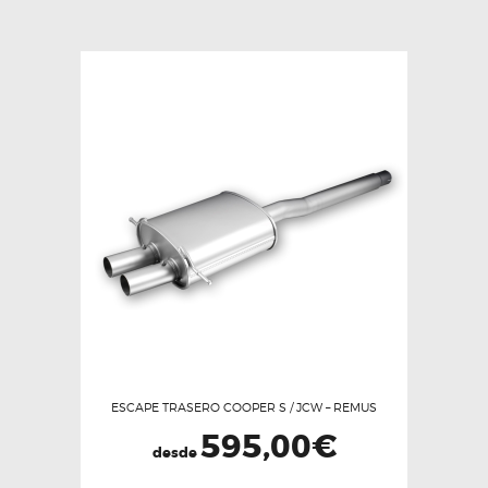
ESCAPE TRASERO COOPER S / JCW – REMUS
595,00
€
desde
Este