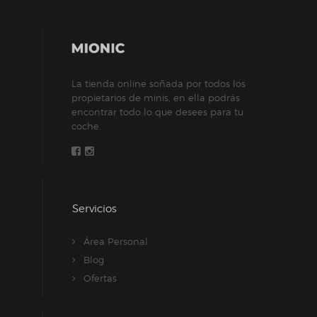
pueden
elegir
en
la
La tienda online soñada por todos los
página
propietarios de minis, en ella podrás
de
encontrar todo lo que desees para tu
producto
coche.
Servicios
Área Personal
Blog
Ofertas