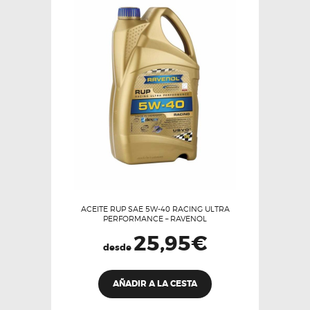
se
pueden
elegir
en
la
página
de
producto
ACEITE RUP SAE 5W-40 RACING ULTRA
PERFORMANCE – RAVENOL
25,95
€
desde
Este
AÑADIR A LA CESTA
producto
tiene