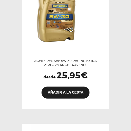
elegir
en
la
página
de
producto
ACEITE REP SAE 5W-30 RACING EXTRA
PERFORMANCE – RAVENOL
25,95
€
desde
Este
AÑADIR A LA CESTA
producto
tiene
múltiples
variantes.
Las
opciones