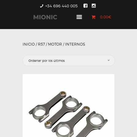
+34 696 440 005
0,00€
GENERACIÓN 1
GENERACIÓN 2
INICIO
/
R57
/
MOTOR
/ INTERNOS
GENERACIÓN 3
COUNTRYMAN &
PACEMAN
CONTACTO