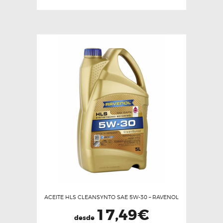
múltiples
variantes.
Las
opciones
se
pueden
elegir
en
la
página
de
producto
ACEITE HLS CLEANSYNTO SAE 5W-30 – RAVENOL
17,49
€
desde