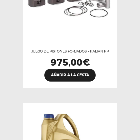
JUEGO DE PISTONES FORJADOS – ITALIAN RP
975,00
€
Este
AÑADIR A LA CESTA
producto
tiene
múltiples
variantes.
Las
opciones
se
pueden