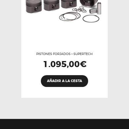
PISTONES FORJADOS – SUPERTECH
1.095,00
€
Este
AÑADIR A LA CESTA
producto
tiene
múltiples
variantes.
Las
opciones
se