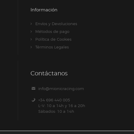
Información
Envíos y Devoluciones
Métodos de pago
Política de Cookies
Términos Legales
Contáctanos
info@mionicracing.com
+34 696 440 005
L-V: 10 a 14h y 16 a 20h
Sábados: 10 a 14h