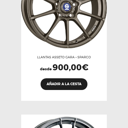
en
la
página
de
producto
LLANTAS ASSETO GARA – SPARCO
900,00
€
desde
Este
AÑADIR A LA CESTA
producto
tiene
múltiples
variantes.
Las
opciones