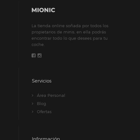
elegir
en
la
La tienda online soñada por todos los
página
propietarios de minis, en ella podrás
de
encontrar todo lo que desees para tu
producto
coche.
Servicios
Área Personal
Blog
Ofertas
Información