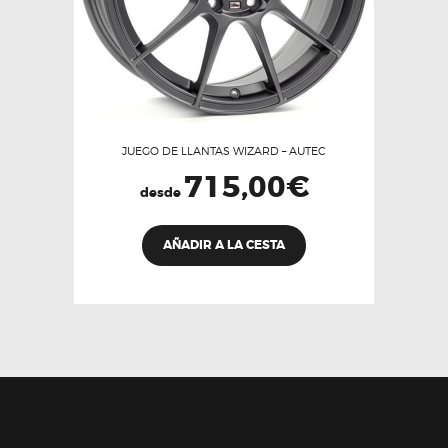
página
de
producto
JUEGO DE LLANTAS WIZARD – AUTEC
715,00
€
desde
Este
AÑADIR A LA CESTA
producto
tiene
múltiples
variantes.
Las
opciones
se
pueden