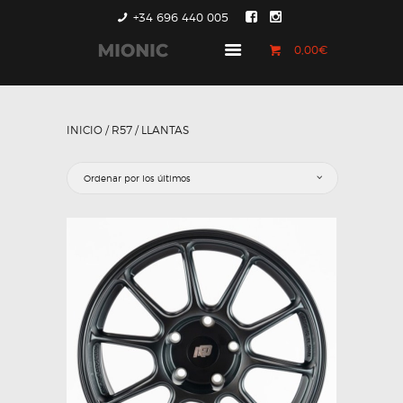
+34 696 440 005
0,00€
GENERACIÓN 1
GENERACIÓN 2
INICIO
/
R57
/ LLANTAS
GENERACIÓN 3
COUNTRYMAN &
PACEMAN
CONTACTO