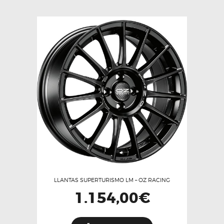
variantes.
Las
opciones
se
pueden
elegir
en
la
página
de
producto
LLANTAS SUPERTURISMO LM – OZ RACING
1.154,00
€
Este