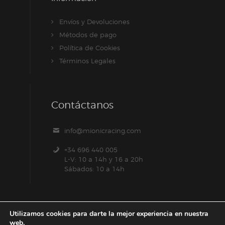
Envíos y Devoluciones
Métodos de pago
Política de Cookies
Términos Legales
Contáctanos
info@mionicracing.com
+34 696 440 005
L-V: 10 a 14h y 16 a 20h
Sábados: 10 a 14h
Utilizamos cookies para darte la mejor experiencia en nuestra
web.