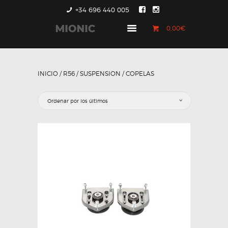
+34 696 440 005
0,00€
GENERACIÓN 1
GENERACIÓN 2
INICIO
/
R56
/
SUSPENSION
/ COPELAS
GENERACIÓN 3
COUNTRYMAN &
PACEMAN
CONTACTO