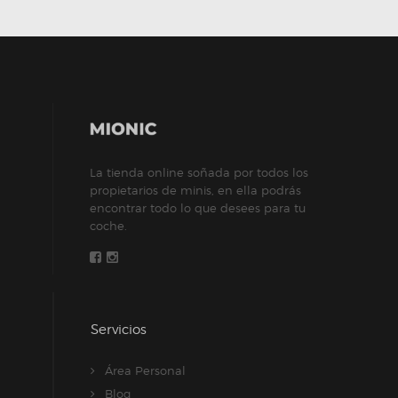
La tienda online soñada por todos los
propietarios de minis, en ella podrás
encontrar todo lo que desees para tu
coche.
Servicios
Área Personal
Blog