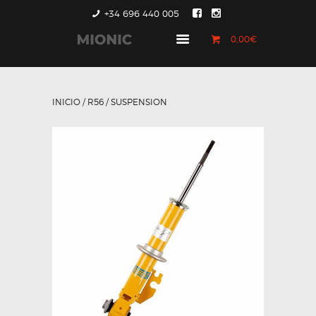
+34 696 440 005
0,00€
GENERACIÓN 1
GENERACIÓN 2
INICIO
/
R56
/ SUSPENSION
GENERACIÓN 3
COUNTRYMAN &
PACEMAN
CONTACTO