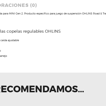
RACIONES (0)
a para MINI Gen 2. Producto especifico para juego de suspensión OHLINS Road & Tra
 las copelas regulables OHLINS
caída ajustable
o
manejo
 RECOMENDAMOS…