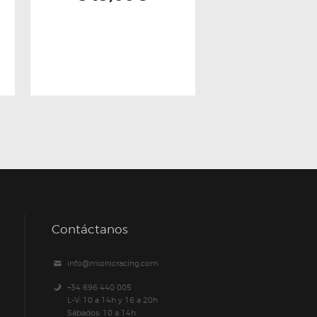
Contáctanos
info@mionicracing.com
+34 696 440 005
L-V: 10 a 14h y 16 a 20h
Sábados: 10 a 14h