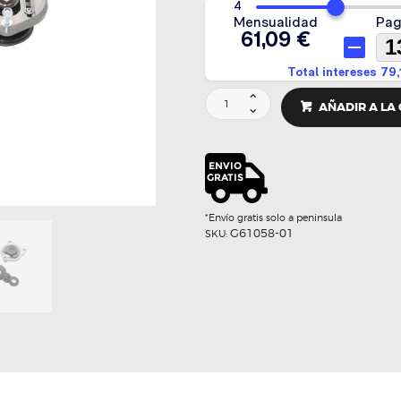
Copelas
AÑADIR A LA
regulables
OHLINS
Road
&
Track
cantidad
*Envío gratis solo a peninsula
G61058-01
SKU: