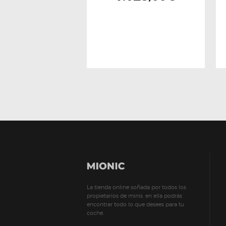
La tienda online soñada por todos los
propietarios de minis, en ella podrás
encontrar todo lo que desees para tu
coche.