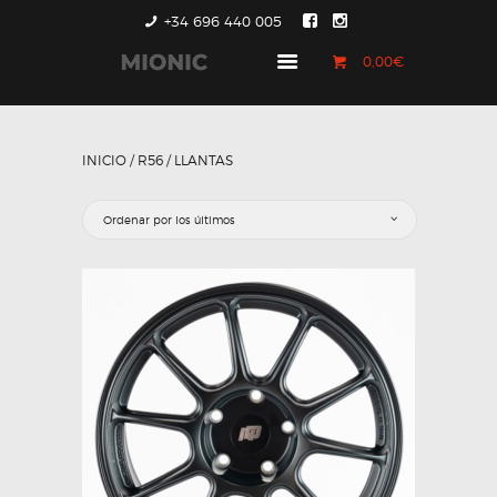
+34 696 440 005
0,00€
GENERACIÓN 1
GENERACIÓN 2
INICIO
/
R56
/ LLANTAS
GENERACIÓN 3
COUNTRYMAN &
PACEMAN
CONTACTO