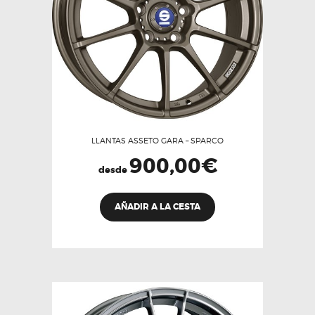
en
la
página
de
producto
LLANTAS ASSETO GARA – SPARCO
900,00
€
desde
Este
AÑADIR A LA CESTA
producto
tiene
múltiples
variantes.
Las
opciones