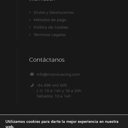
Envíos y Devoluciones
Métodos de pago
Política de Cookies
Términos Legales
Contáctanos
info@mionicracing.com
+34 696 440 005
L-V: 10 a 14h y 16 a 20h
Sábados: 10 a 14h
Utilizamos cookies para darte la mejor experiencia en nuestra
web.