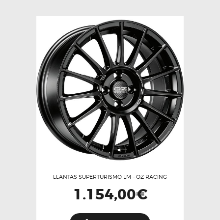
variantes.
Las
opciones
se
pueden
elegir
en
la
página
de
producto
LLANTAS SUPERTURISMO LM – OZ RACING
1.154,00
€
Este