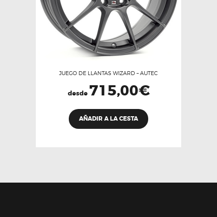
página
de
producto
JUEGO DE LLANTAS WIZARD – AUTEC
715,00
€
desde
Este
AÑADIR A LA CESTA
producto
tiene
múltiples
variantes.
Las
opciones
se
pueden