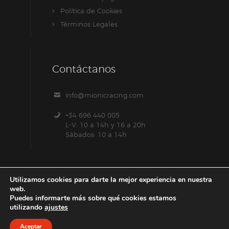
Política de Cookies
Términos Legales
Contáctanos
info@mionicracing.com
+34 696 440 005
L-V: 10 a 14h y 16 a 20h
Sábados: 10 a 14h
Utilizamos cookies para darte la mejor experiencia en nuestra
web.
Puedes informarte más sobre qué cookies estamos
utilizando
ajustes
Aceptar