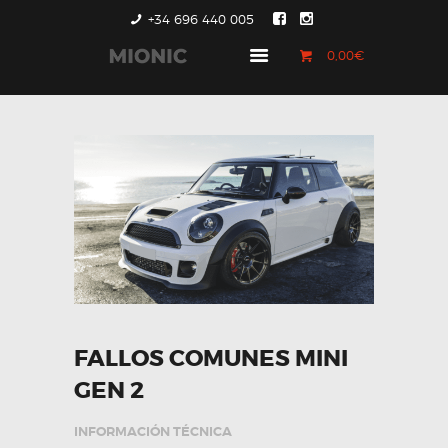
+34 696 440 005
0,00€
GENERACIÓN 1
GENERACIÓN 2
GENERACIÓN 3
COUNTRYMAN &
PACEMAN
CONTACTO
FALLOS COMUNES MINI
GEN 2
INFORMACIÓN TÉCNICA