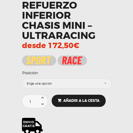
REFUERZO
INFERIOR
CHASIS MINI –
ULTRARACING
desde
172,50
€
Posición
Refuerzo
AÑADIR A LA CESTA
inferior
chasis
MINI
-
Ultraracing
cantidad