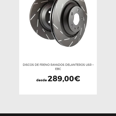
DISCOS DE FRENO RAYADOS DELANTEROS USR –
EBC
289,00
€
desde
Este
producto
tiene
múltiples