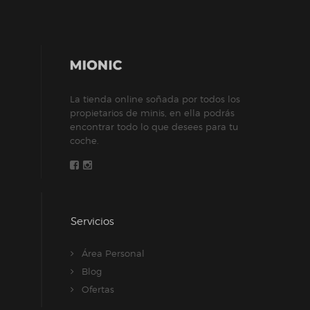
variantes.
Las
opciones
se
pueden
elegir
La tienda online soñada por todos los
en
propietarios de minis, en ella podrás
encontrar todo lo que desees para tu
la
coche.
página
de
producto
Servicios
Área Personal
Blog
Ofertas