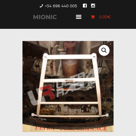
+34 696 440 005
0,00€
GENERACIÓN 1
GENERACIÓN 2
GENERACIÓN 3
COUNTRYMAN &
PACEMAN
CONTACTO