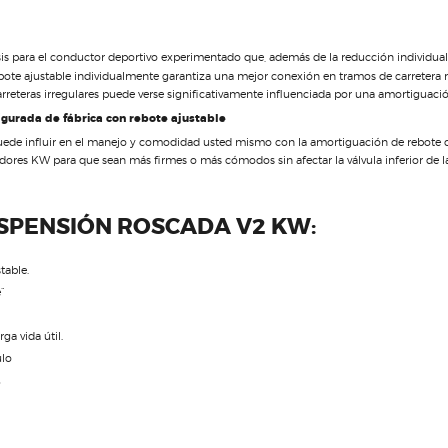
sis para el conductor deportivo experimentado que, además de la reducción individual 
bote ajustable individualmente garantiza una mejor conexión en tramos de carretera rá
eteras irregulares puede verse significativamente influenciada por una amortiguaci
gurada de fábrica con rebote ajustable
uede influir en el manejo y comodidad usted mismo con la amortiguación de rebote qu
adores KW para que sean más firmes o más cómodos sin afectar la válvula inferior de 
USPENSIÓN ROSCADA V2 KW:
table.
”
a vida útil.
ulo
.