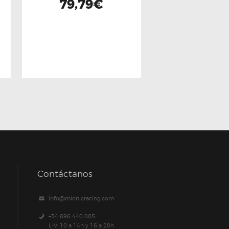
79,79
€
Contáctanos
info@mionicracing.com
+34 696 440 005
L-V: 10 a 14h y 16 a 20h