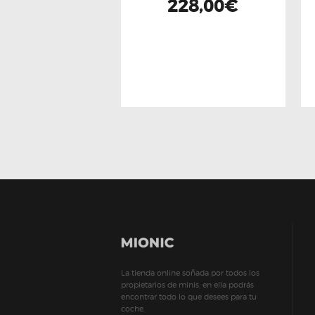
228,00
€
La tienda online soñada por todos los
propietarios de minis, en ella podrás
encontrar todo lo que desees para tu
coche.