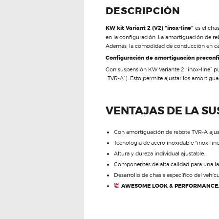
DESCRIPCIÓN
KW kit Variant 2 (V2) “inox-line”
es el cha
en la configuración. La amortiguación de re
Además, la comodidad de conducción en carr
Configuración de amortiguación preconfi
Con suspensión KW Variante 2 “inox-line” p
“TVR-A”). Esto permite ajustar los amortigu
VENTAJAS DE LA S
Con amortiguación de rebote TVR-A ajus
Tecnología de acero inoxidable “inox-line
Altura y dureza individual ajustable.
Componentes de alta calidad para una larg
Desarrollo de chasis específico del vehíc
AWESOME LOOK & PERFORMANCE