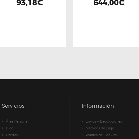
93,18
€
644,00
€
Servicios
Información
Área Personal
Envíos y Devoluciones
Blog
Métodos de pago
Ofertas
Política de Cookies