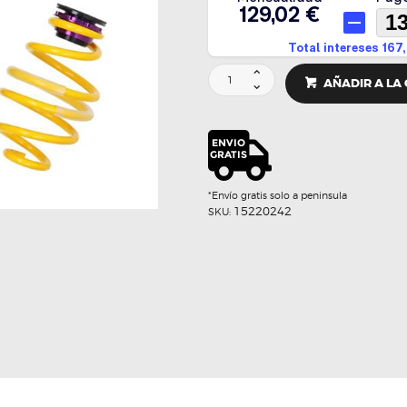
SUSPENSION
AÑADIR A LA
ROSCADA
V2
-
KW
cantidad
*Envío gratis solo a peninsula
15220242
SKU: