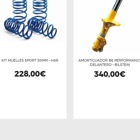
KIT MUELLES SPORT 30MM – H&R
AMORTIGUADOR B6 PERFORMANC
DELANTERO – BILSTEIN
228,00
€
340,00
€
Este
producto
tiene
múltiples
variantes.
Las
opciones
se