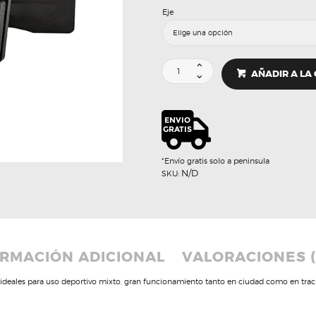
Eje
Pastillas
AÑADIR A LA
High
Performance
S50
–
SDT
BRAKES
cantidad
*Envío gratis solo a peninsula
N/D
SKU:
RMACIÓN ADICIONAL
VALORACIONES (
 ideales para uso deportivo mixto, gran funcionamiento tanto en ciudad como en trac