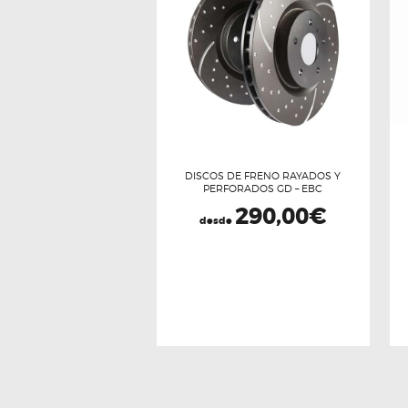
DISCOS DE FRENO RAYADOS Y
PERFORADOS GD – EBC
290,00
€
desde
Este
producto
tiene
múltiples
variantes.
Las
opciones
se