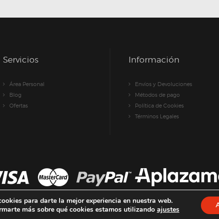
pueden
elegir
en
la
página
de
Servicios
Información
producto
Área Personal
Envíos y Devoluciones
Blog
Métodos de pago
Ofertas
Política de Cookies
Términos Legales
cookies para darte la mejor experiencia en nuestra web.
rmarte más sobre qué cookies estamos utilizando
ajustes