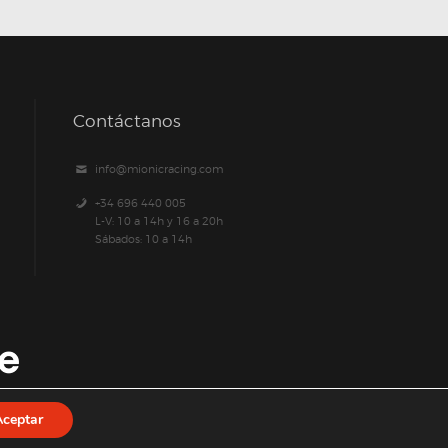
Contáctanos
info@mionicracing.com
+34 696 440 005
L-V: 10 a 14h y 16 a 20h
Sábados: 10 a 14h
Aceptar