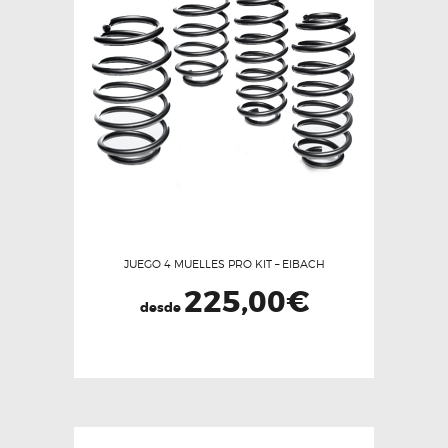
Las
opciones
se
pueden
elegir
en
la
página
de
producto
JUEGO 4 MUELLES PRO KIT – EIBACH
225,00
€
desde
Este
producto
tiene
múltiples