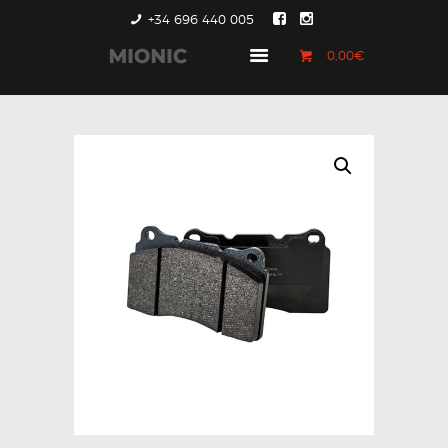
+34 696 440 005
0,00€
GENERACIÓN 1
GENERACIÓN 2
GENERACIÓN 3
COUNTRYMAN &
PACEMAN
CONTACTO