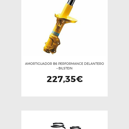
AMORTIGUADOR B6 PERFORMANCE DELANTERO
– BILSTEIN
227,35
€
Este
producto
tiene
múltiples
variantes.