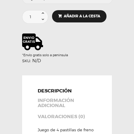
Pastillas
AÑADIR A LA CESTA
de
freno
Gama
Racing
RT66/RR80
MINI
JCW
*Envío gratis solo a peninsula
/
N/D
SKU:
GP3
-
SDT
Brakes
cantidad
DESCRIPCIÓN
INFORMACIÓN
ADICIONAL
VALORACIONES (0)
Juego de 4 pastillas de freno