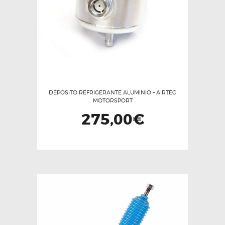
DEPOSITO REFRIGERANTE ALUMINIO – AIRTEC
MOTORSPORT
275,00
€
Este
producto
tiene
múltiples
variantes.
Las
opciones