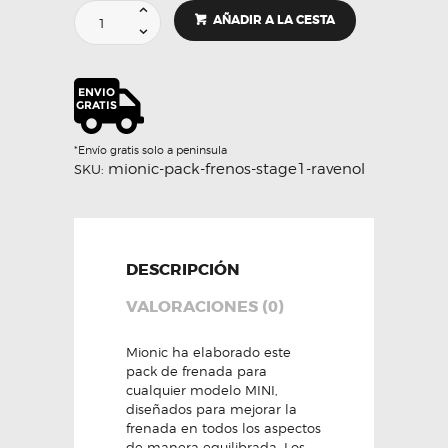
Pack
AÑADIR A LA CESTA
latiguillos
y
liquido
de
freno
Ravenol
R340+
*Envío gratis solo a peninsula
-
mionic-pack-frenos-stage1-ravenol
SKU:
MIONIC
cantidad
DESCRIPCIÓN
VALORACIONES (0)
Mionic ha elaborado este
pack de frenada para
cualquier modelo MINI,
diseñados para mejorar la
frenada en todos los aspectos
de manera equilibrada. Los