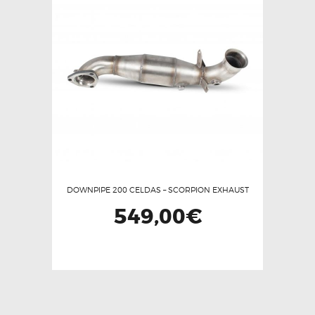
Las
opciones
se
pueden
elegir
en
la
página
de
producto
DOWNPIPE 200 CELDAS – SCORPION EXHAUST
549,00
€