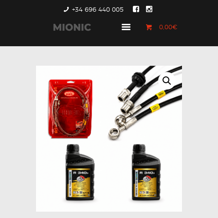
+34 696 440 005
0,00€
GENERACIÓN 1
GENERACIÓN 2
GENERACIÓN 3
COUNTRYMAN &
PACEMAN
CONTACTO