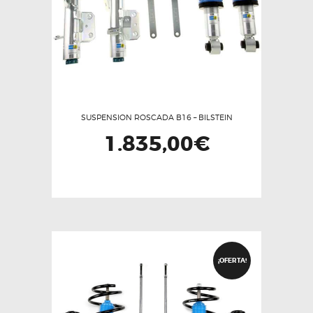
en
la
página
de
producto
SUSPENSION ROSCADA B16 – BILSTEIN
1.835,00
€
¡OFERTA!