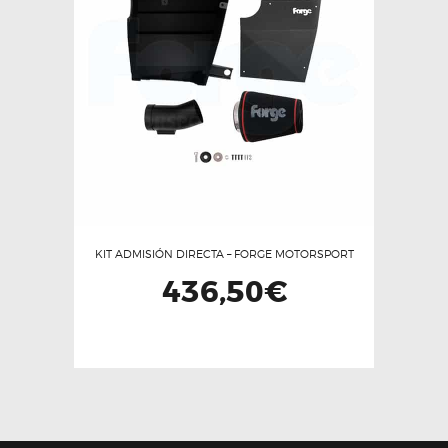
KIT ADMISIÓN DIRECTA – FORGE MOTORSPORT
436,50
€
Este
producto
tiene
múltiples
variantes.