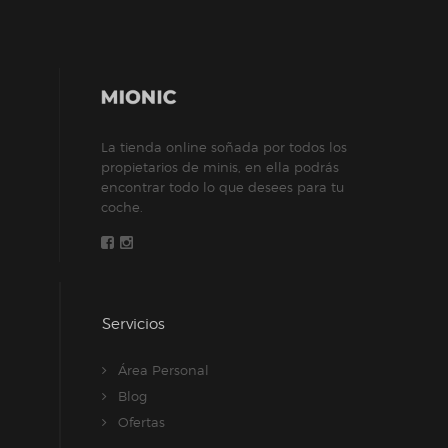
Las
opciones
se
pueden
elegir
La tienda online soñada por todos los
en
propietarios de minis, en ella podrás
la
encontrar todo lo que desees para tu
página
coche.
de
producto
Servicios
Área Personal
Blog
Ofertas