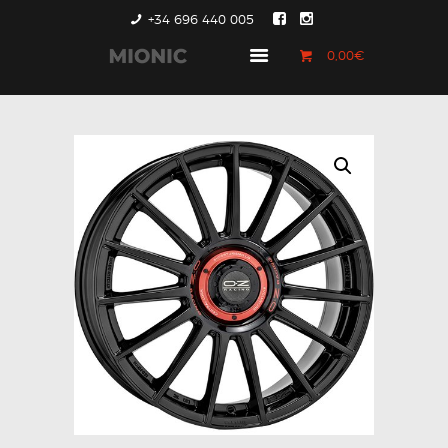
+34 696 440 005
0,00€
GENERACIÓN 1
GENERACIÓN 2
GENERACIÓN 3
COUNTRYMAN &
PACEMAN
CONTACTO