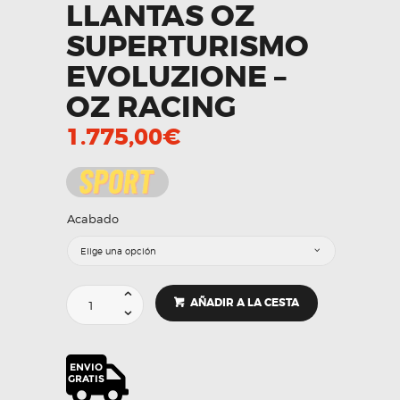
LLANTAS OZ
SUPERTURISMO
EVOLUZIONE –
OZ RACING
1.775,00
€
Acabado
Llantas
AÑADIR A LA CESTA
OZ
Superturismo
Evoluzione
-
OZ
RACING