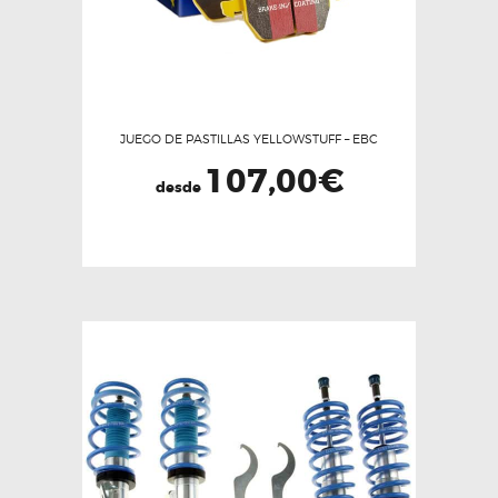
JUEGO DE PASTILLAS YELLOWSTUFF – EBC
107,00
€
desde
Este
producto
tiene
múltiples
variantes.
Las
opciones
se
pueden
elegir