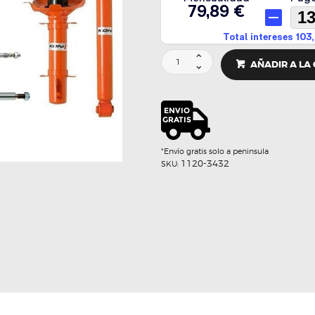
KIT
AÑADIR A LA
DEPORTIVO
STREET
-
KONI
cantidad
*Envío gratis solo a peninsula
1120-3432
SKU: