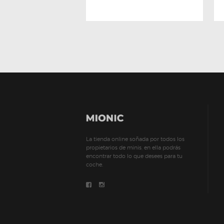
La tienda online soñada por todos los
propietarios de minis, en ella podrás
encontrar todo lo que desees para tu
coche.