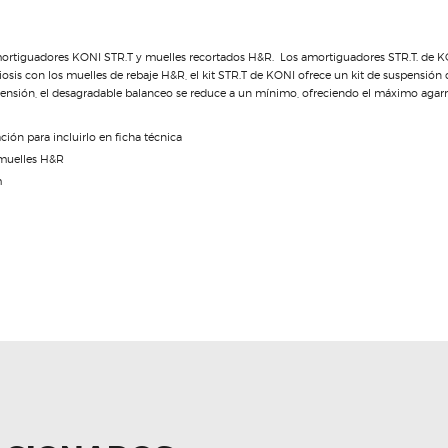
ortiguadores KONI STR.T y muelles recortados H&R. Los amortiguadores STR.T. de KO
mbiosis con los muelles de rebaje H&R, el kit STR.T de KONI ofrece un kit de suspensión
pensión, el desagradable balanceo se reduce a un mínimo, ofreciendo el máximo agarre 
n para incluirlo en ficha técnica
 muelles H&R
m