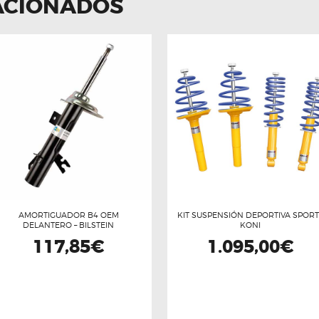
ACIONADOS
AMORTIGUADOR B4 OEM
KIT SUSPENSIÓN DEPORTIVA SPORT
DELANTERO – BILSTEIN
KONI
117,85
€
1.095,00
€
Este
producto
tiene