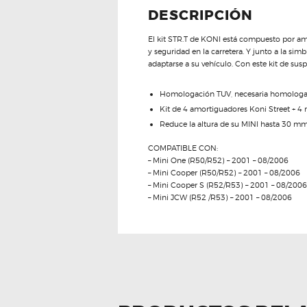
DESCRIPCIÓN
El kit STR.T de KONI está compuesto por am
y seguridad en la carretera. Y junto a la si
adaptarse a su vehículo. Con este kit de sus
Homologación TUV, necesaria homologació
Kit de 4 amortiguadores Koni Street + 4
Reduce la altura de su MINI hasta 30 m
COMPATIBLE CON:
– Mini One (R50/R52) – 2001 – 08/2006
– Mini Cooper (R50/R52) – 2001 – 08/2006
– Mini Cooper S (R52/R53) – 2001 – 08/2006
– Mini JCW (R52 /R53) – 2001 – 08/2006