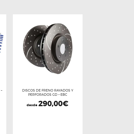
 –
DISCOS DE FRENO RAYADOS Y
PERFORADOS GD – EBC
290,00
€
desde
Este
producto
tiene