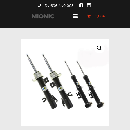
+34 696 440 005
0,00€
GENERACIÓN 1
GENERACIÓN 2
GENERACIÓN 3
COUNTRYMAN &
PACEMAN
CONTACTO