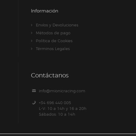
Información
Envíos y Devoluciones
Métodos de pago
Política de Cookies
Términos Legales
Contáctanos
info@mionicracing.com
+34 696 440 005
L-V: 10 a 14h y 16 a 20h
Sábados: 10 a 14h