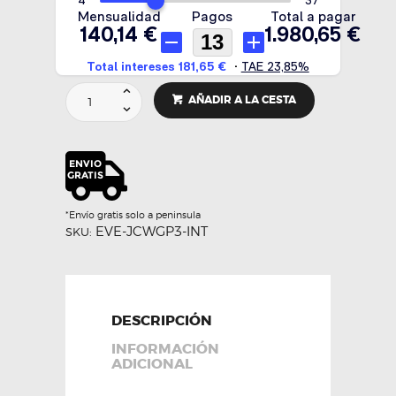
KIT
AÑADIR A LA CESTA
ADMISIÓN
DIRECTA
CARBONO
GP3/
CLUBMAN
306CV
-
*Envío gratis solo a peninsula
EVENTURI
EVE-JCWGP3-INT
SKU:
cantidad
DESCRIPCIÓN
INFORMACIÓN
ADICIONAL