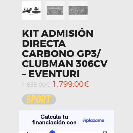
KIT ADMISIÓN
DIRECTA
CARBONO GP3/
CLUBMAN 306CV
– EVENTURI
El
El
1.799,00
€
1.835,00
€
precio
precio
original
actual
era:
es:
1.835,00€.
1.799,00€.