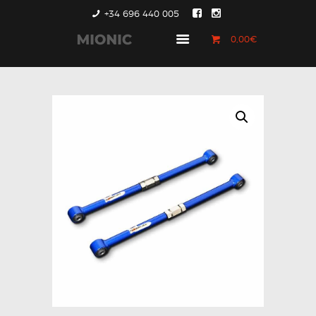
+34 696 440 005
0,00€
GENERACIÓN 1
GENERACIÓN 2
GENERACIÓN 3
COUNTRYMAN &
PACEMAN
CONTACTO