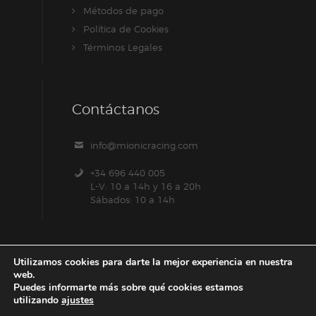
Métodos de pago
Política de Cookies
Términos Legales
Contáctanos
info@mionicracing.com
+34 696 440 005
L-V: 10 a 14h y 16 a 20h
Sábados: 10 a 14h
Utilizamos cookies para darte la mejor experiencia en nuestra
web.
Puedes informarte más sobre qué cookies estamos
utilizando
ajustes