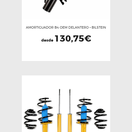
AMORTIGUADOR B4 OEM DELANTERO – BILSTEIN
130,75
€
desde
Este
producto
tiene
múltiples
variantes.
Las
opciones
se
pueden
elegir
en