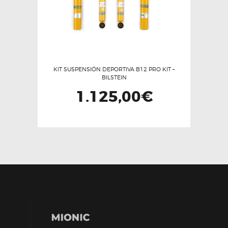
la
página
de
producto
KIT SUSPENSIÓN DEPORTIVA B12 PRO KIT –
BILSTEIN
1.125,00
€