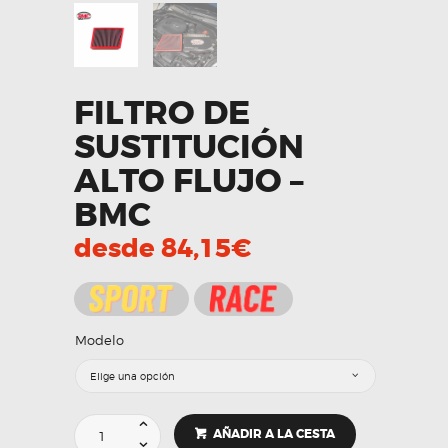
FILTRO DE
SUSTITUCIÓN
ALTO FLUJO –
BMC
desde
84,15
€
Modelo
Filtro
AÑADIR A LA CESTA
de