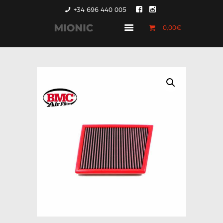
+34 696 440 005
0,00€
GENERACIÓN 1
GENERACIÓN 2
GENERACIÓN 3
COUNTRYMAN &
PACEMAN
CONTACTO