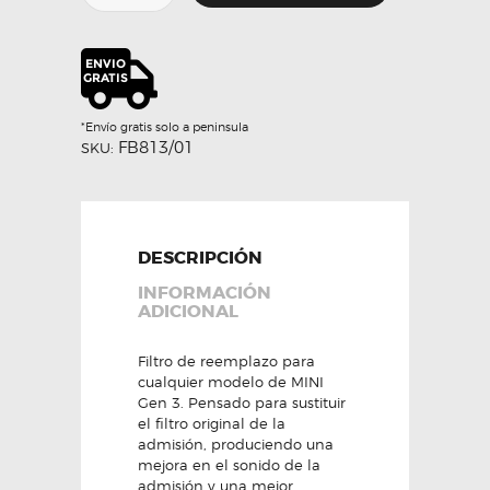
sustitución
alto
flujo
-
BMC
cantidad
*Envío gratis solo a peninsula
FB813/01
SKU:
DESCRIPCIÓN
INFORMACIÓN
ADICIONAL
Filtro de reemplazo para
cualquier modelo de MINI
Gen 3. Pensado para sustituir
el filtro original de la
admisión, produciendo una
mejora en el sonido de la
admisión y una mejor