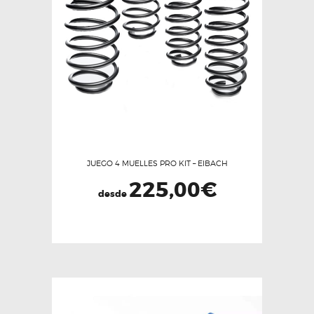
JUEGO 4 MUELLES PRO KIT – EIBACH
225,00
€
desde
Este
producto
tiene
múltiples
variantes.
Las