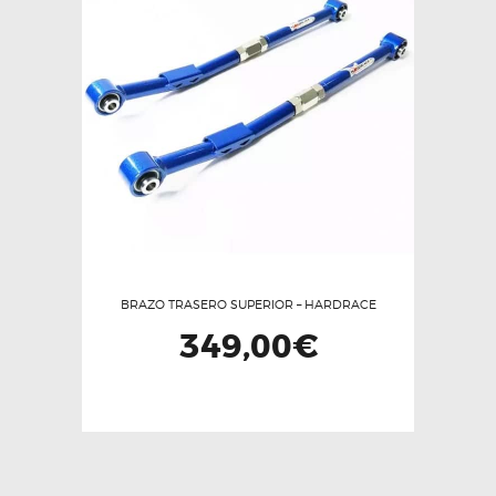
opciones
se
pueden
elegir
en
la
página
de
producto
BRAZO TRASERO SUPERIOR – HARDRACE
349,00
€