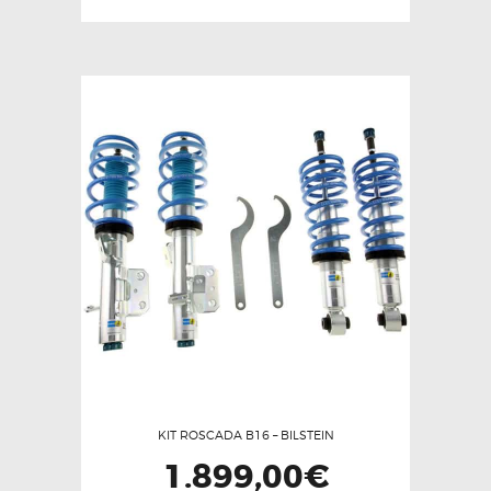
Este
producto
tiene
múltiples
variantes.
Las
opciones
se
pueden
elegir
en
la
página
de
producto
KIT ROSCADA B16 – BILSTEIN
1.899,00
€