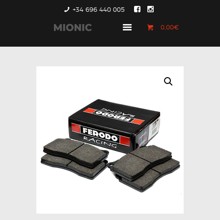
+34 696 440 005
0,00€
GENERACIÓN 1
GENERACIÓN 2
GENERACIÓN 3
COUNTRYMAN &
PACEMAN
CONTACTO