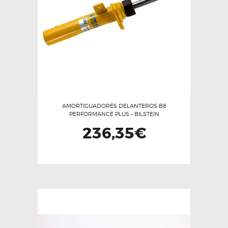
AMORTIGUADORES DELANTEROS B8
PERFORMANCE PLUS – BILSTEIN
236,35
€
Este
producto
tiene
múltiples
variantes.
Las