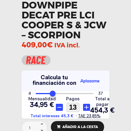
DOWNPIPE
DECAT PRE LCI
COOPER S & JCW
– SCORPION
409,00
€
IVA incl.
Downpipe
AÑADIR A LA CESTA
decat