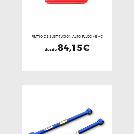
FILTRO DE SUSTITUCIÓN ALTO FLUJO – BMC
84,15
€
desde
Este
producto
tiene
múltiples
variantes.
Las
opciones
se
pueden
elegir