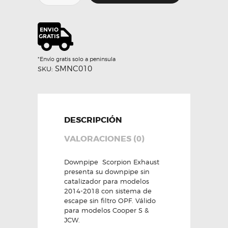
PRE
LCI
Cooper
S
&
JCW
*Envío gratis solo a peninsula
-
SMNC010
SKU:
Scorpion
cantidad
DESCRIPCIÓN
VALORACIONES (0)
Downpipe Scorpion Exhaust
presenta su downpipe sin
catalizador para modelos
2014-2018 con sistema de
escape sin filtro OPF. Válido
para modelos Cooper S &
JCW.