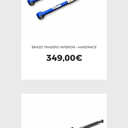
en
la
página
de
producto
BRAZO TRASERO INFERIOR – HARDRACE
349,00
€