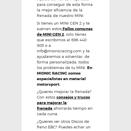
para conseguir de esta forma
la mejor eficiencia de la
frenada de nuestro MINI.
Si tienes un MINI GEN 2 y te
suenan estos
Fallos comunes
de MINI GEN 2
, solo tienes
que escribirnos al 696 440
005 o a
info@mionicracing.com y te
ayudaremos a solventar, de
forma personalizada, todos
los problemas de tu MINI.
En
MIONIC RACING somos
especialistas en material
motorsport.
¿Quieres mejorar la frenada?
Con estos
consejos y trucos
para mejorar la
frenada
ahorrarás tiempo en
cada curva.
¿Quieres ver otros Discos de
freno EBC? Puedes echar un