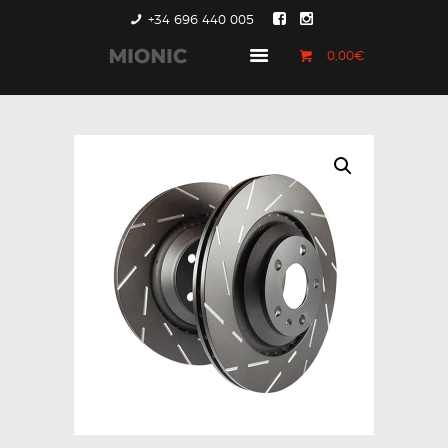
+34 696 440 005
0,00€
GENERACIÓN 1
GENERACIÓN 2
GENERACIÓN 3
COUNTRYMAN &
PACEMAN
CONTACTO