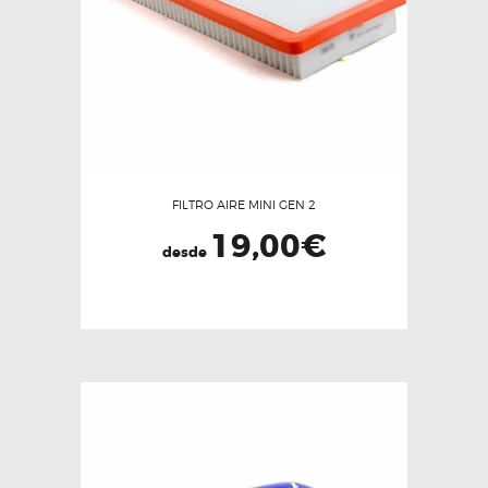
FILTRO AIRE MINI GEN 2
19,00
€
desde
Este
producto
tiene
múltiples
variantes.
Las
opciones