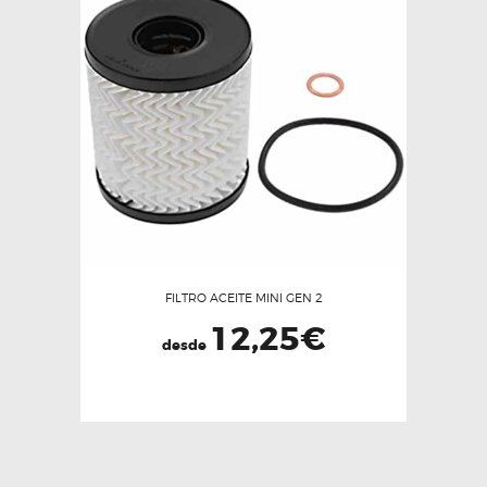
Las
opciones
se
pueden
elegir
en
la
página
de
producto
FILTRO ACEITE MINI GEN 2
12,25
€
desde
Este
producto
tiene
múltiples