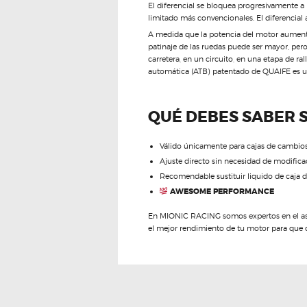
El diferencial se bloquea progresivamente a
limitado más convencionales. El diferencial 
A medida que la potencia del motor aumenta 
patinaje de las ruedas puede ser mayor, pero
carretera, en un circuito, en una etapa de ra
automática (ATB) patentado de QUAIFE es una
QUÉ DEBES SABER 
Válido únicamente para cajas de cambio
Ajuste directo sin necesidad de modifica
Recomendable sustituir liquido de caja 
AWESOME PERFORMANCE
En MIONIC RACING somos expertos en el ase
el mejor rendimiento de tu motor para que 