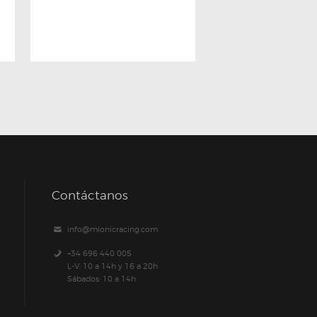
Contáctanos
info@mionicracing.com
+34 696 440 005
L-V: 10 a 14h y 16 a 20h
Sábados: 10 a 14h