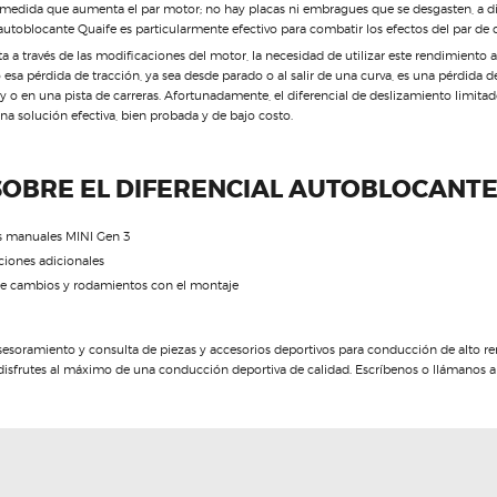
 medida que aumenta el par motor; no hay placas ni embragues que se desgasten, a di
autoblocante Quaife es particularmente efectivo para combatir los efectos del par de d
a través de las modificaciones del motor, la necesidad de utilizar este rendimiento a
 esa pérdida de tracción, ya sea desde parado o al salir de una curva, es una pérdida 
lly o en una pista de carreras. Afortunadamente, el diferencial de deslizamiento limita
 solución efectiva, bien probada y de bajo costo.
SOBRE EL DIFERENCIAL AUTOBLOCANTE
s manuales MINI Gen 3
ciones adicionales
de cambios y rodamientos con el montaje
soramiento y consulta de piezas y accesorios deportivos para conducción de alto re
disfrutes al máximo de una conducción deportiva de calidad. Escríbenos o llámanos 