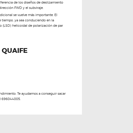
ferencia de los diseños de deslizamiento
irección FWD y el subviraje.
dicional se vuelve más importante. El
de tiempo, ya sea conduciendo en la
do (LSD) helicoidal de polarización de par
 QUAIFE
ndimiento. Te ayudamos a conseguir sacar
al 696044005.