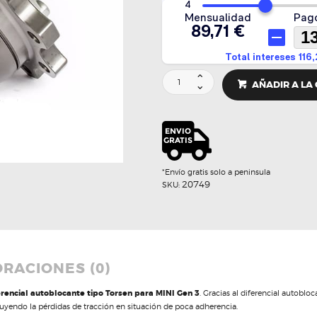
DIFERENCIAL
AÑADIR A LA
AUTOBLOCANTE
TORSEN
ATB
-
QUAIFE
cantidad
*Envío gratis solo a peninsula
20749
SKU:
RACIONES (0)
erencial autoblocante tipo Torsen para MINI Gen 3
. Gracias al diferencial autob
uyendo la pérdidas de tracción en situación de poca adherencia.