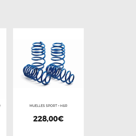
R
MUELLES SPORT – H&R
228,00
€