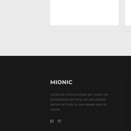
La tienda online soñada por todos los
propietarios de minis, en ella podrás
encontrar todo lo que desees para tu
coche.