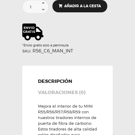
Cubierta
AÑADIR A LA CESTA
interior
puerta
de
carbono
-
RSIC6
cantidad
*Envío gratis solo a peninsula
R56_C6_MAN_INT
SKU:
DESCRIPCIÓN
VALORACIONES (0)
Mejora el interior de tu MINI
R55/R56/R57/R58/R59 con
nuestros tiradores internos de
puerta de fibra de carbono.
Estos tiradores de alta calidad
están diseñadas para