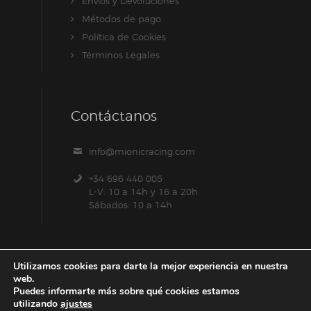
Envíos y Devoluciones
Métodos de pago
Política de Cookies
Términos Legales
Contáctanos
info@mionicracing.com
+34 696 440 005
L-V: 10 a 14h y 16 a 20h
Sábados: 10 a 14h
Utilizamos cookies para darte la mejor experiencia en nuestra
web.
Puedes informarte más sobre qué cookies estamos
utilizando
ajustes