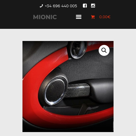
+34 696 440 005
0,00€
GENERACIÓN 1
GENERACIÓN 2
GENERACIÓN 3
COUNTRYMAN &
PACEMAN
CONTACTO