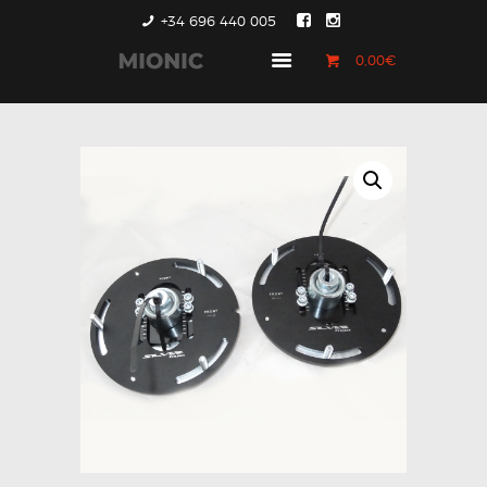
+34 696 440 005
0,00€
GENERACIÓN 1
GENERACIÓN 2
GENERACIÓN 3
COUNTRYMAN &
PACEMAN
CONTACTO