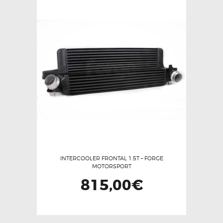
variantes.
Las
opciones
se
pueden
elegir
en
la
página
de
producto
INTERCOOLER FRONTAL 1.5T – FORGE
MOTORSPORT
815,00
€