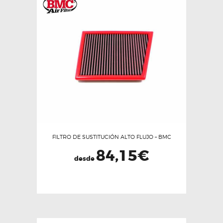
FILTRO DE SUSTITUCIÓN ALTO FLUJO – BMC
84,15
€
desde
Este
producto
tiene
múltiples