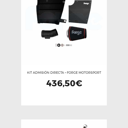
KIT ADMISIÓN DIRECTA – FORGE MOTORSPORT
436,50
€
Este
producto
tiene
múltiples
variantes.