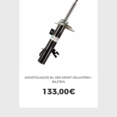
Las
opciones
se
pueden
elegir
en
la
página
de
producto
AMORTIGUADOR B4 OEM SPORT DELANTERO –
BILSTEIN
133,00
€
Este
producto