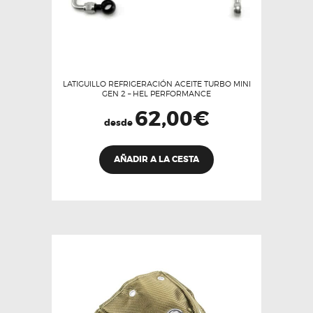
LATIGUILLO REFRIGERACIÓN ACEITE TURBO MINI
GEN 2 – HEL PERFORMANCE
62,00
€
desde
Este
AÑADIR A LA CESTA
producto
tiene
múltiples
variantes.
Las
opciones
se
pueden
elegir