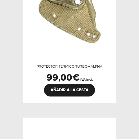
en
la
página
de
producto
PROTECTOR TÉRMICO TURBO – ALPHA
99,00
€
IVA incl.
AÑADIR A LA CESTA