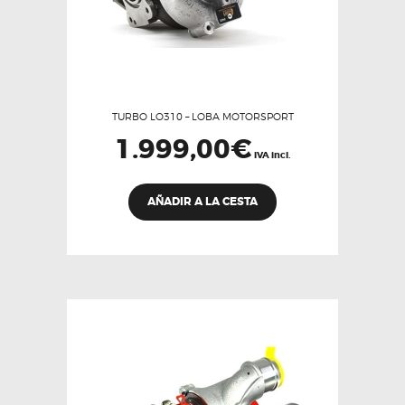
de
producto
TURBO LO310 – LOBA MOTORSPORT
1.999,00
€
IVA incl.
AÑADIR A LA CESTA