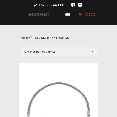
+34 696 440 005
0,00€
GENERACIÓN 1
GENERACIÓN 2
INICIO
/
R61
/
MOTOR
/ TURBOS
GENERACIÓN 3
COUNTRYMAN &
PACEMAN
CONTACTO