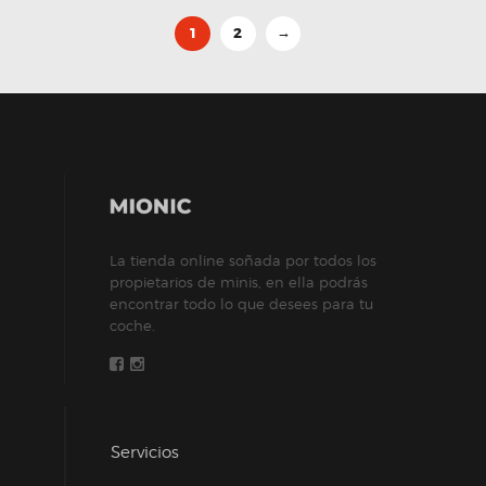
1
2
→
La tienda online soñada por todos los
propietarios de minis, en ella podrás
encontrar todo lo que desees para tu
coche.
Servicios