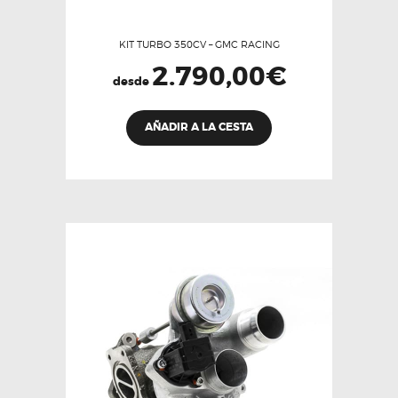
KIT TURBO 350CV – GMC RACING
2.790,00
€
desde
Este
AÑADIR A LA CESTA
producto
tiene
múltiples
variantes.
Las
opciones
se
pueden
elegir
en
la
página