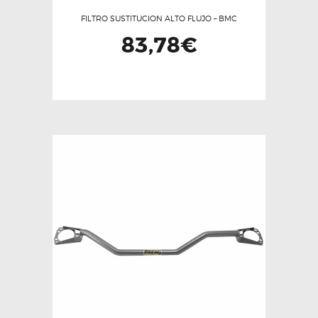
FILTRO SUSTITUCION ALTO FLUJO – BMC
83,78
€
Este
producto
tiene
múltiples
variantes.
Las
opciones
se
pueden
elegir
en
la
página
de