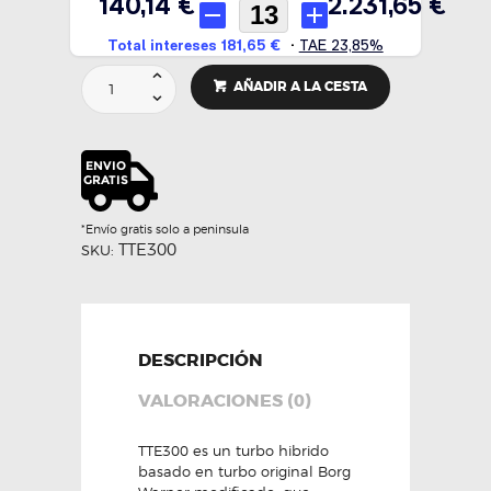
Turbo
AÑADIR A LA CESTA
TTE300
MINI
-
TheTurboEngineers
cantidad
*Envío gratis solo a peninsula
TTE300
SKU:
DESCRIPCIÓN
VALORACIONES (0)
TTE300 es un turbo hibrido
basado en turbo original Borg