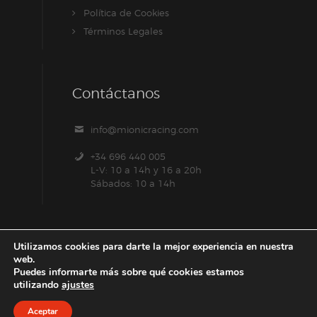
Política de Cookies
Términos Legales
Contáctanos
info@mionicracing.com
+34 696 440 005
L-V: 10 a 14h y 16 a 20h
Sábados: 10 a 14h
Utilizamos cookies para darte la mejor experiencia en nuestra
web.
Puedes informarte más sobre qué cookies estamos
utilizando
ajustes
Aceptar