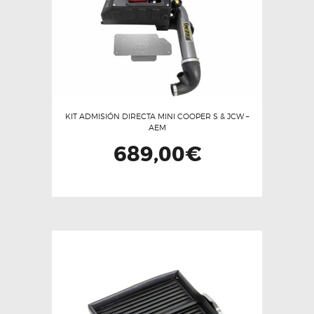
KIT ADMISIÓN DIRECTA MINI COOPER S & JCW –
AEM
689,00
€
Este
producto
tiene
múltiples
variantes.
Las
opciones
se