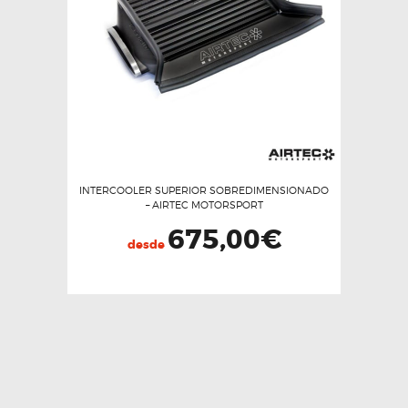
pueden
elegir
en
la
página
de
producto
INTERCOOLER SUPERIOR SOBREDIMENSIONADO
– AIRTEC MOTORSPORT
675,00
€
desde
Este
producto
tiene
múltiples
variantes.
Las