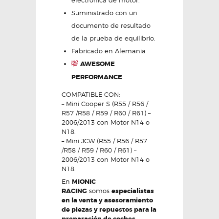
electronica de motor.
Suministrado con un
documento de resultado
de la prueba de equilibrio.
Fabricado en Alemania
AWESOME
PERFORMANCE
COMPATIBLE CON:
– Mini Cooper S (R55 / R56 /
R57 /R58 / R59 / R60 / R61) –
2006/2013 con Motor N14 o
N18.
– Mini JCW (R55 / R56 / R57
/R58 / R59 / R60 / R61) –
2006/2013 con Motor N14 o
N18.
En
MIONIC
RACING
somos
especialistas
en la venta y asesoramiento
de piezas y repuestos para la
preparación de coches