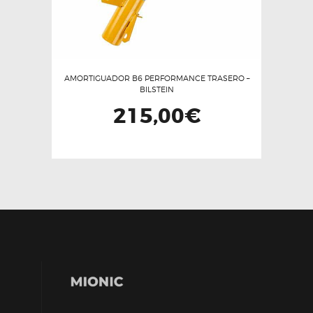
AMORTIGUADOR B6 PERFORMANCE TRASERO –
BILSTEIN
215,00
€
Este
producto
tiene
múltiples
variantes.
Las
opciones
se
pueden
elegir