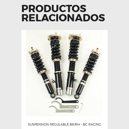
opciones
PRODUCTOS
se
RELACIONADOS
pueden
elegir
en
la
página
de
producto
SUSPENSION REGULABLE BR/RH – BC RACING