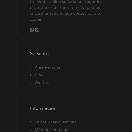
La tienda online soñada por todos los
en
propietarios de minis, en ella podrás
encontrar todo lo que desees para tu
la
coche.
página
de
producto
Servicios
Área Personal
Blog
Ofertas
Información
Envíos y Devoluciones
Métodos de pago