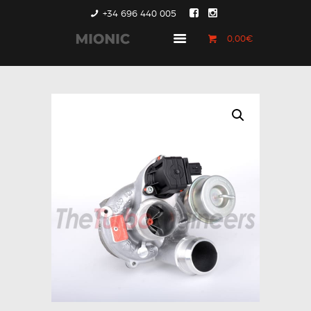
+34 696 440 005
0,00€
GENERACIÓN 1
GENERACIÓN 2
GENERACIÓN 3
COUNTRYMAN &
PACEMAN
CONTACTO