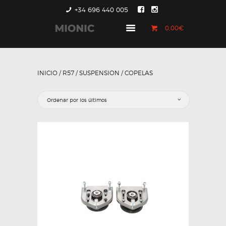
+34 696 440 005
0,00€
GENERACIÓN 1
GENERACIÓN 2
INICIO
/
R57
/
SUSPENSION
/ COPELAS
GENERACIÓN 3
COUNTRYMAN &
PACEMAN
CONTACTO