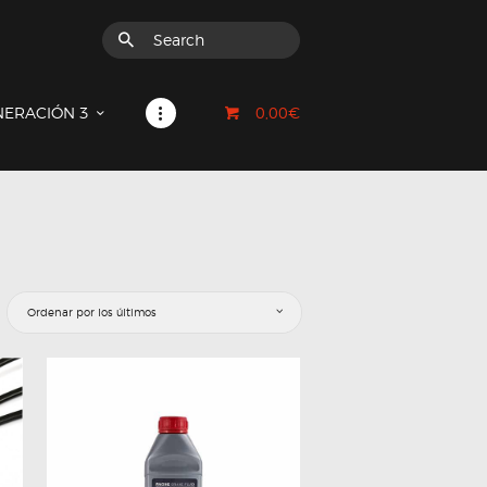
0,00€
NERACIÓN 3