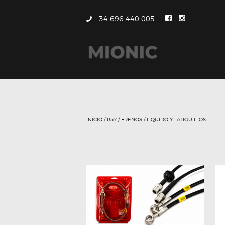
+34 696 440 005
INICIO
/
R57
/
FRENOS
/ LIQUIDO Y LATIGUILLOS