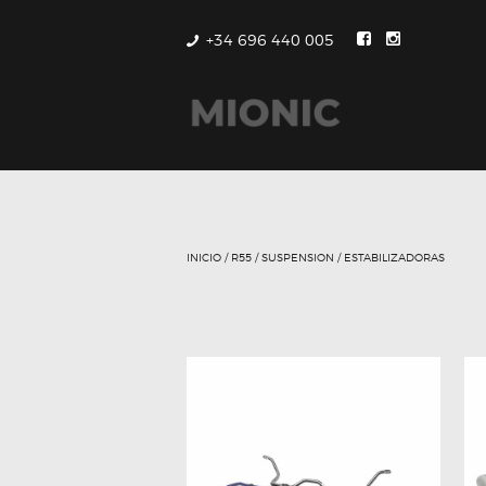
+34 696 440 005
INICIO
/
R55
/
SUSPENSION
/ ESTABILIZADORAS