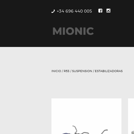
+34 696 440 005
INICIO
/
R53
/
SUSPENSION
/ ESTABILIZADORAS