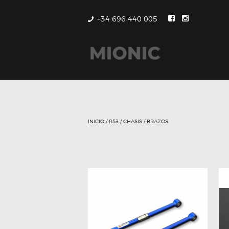
+34 696 440 005
INICIO
/
R53
/
CHASIS
/ BRAZOS