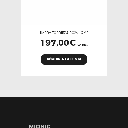
producto
BARRA TORRETAS ROJA – OMP
197,00
€
IVA incl.
AÑADIR A LA CESTA