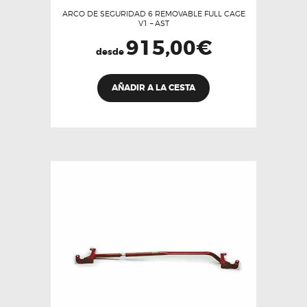
ARCO DE SEGURIDAD 6 REMOVABLE FULL CAGE
V1 – AST
915,00
€
desde
Este
AÑADIR A LA CESTA
producto
tiene
múltiples
variantes.
Las
opciones
se
pueden
elegir
en
la
página
de