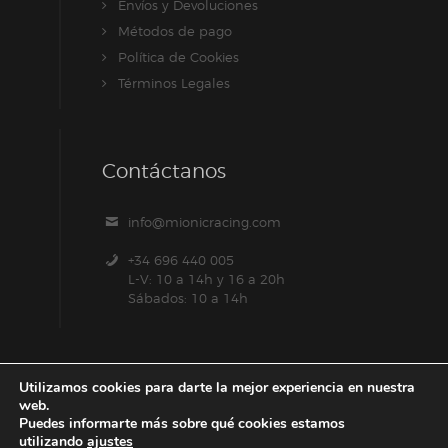
Envíos y Devoluciones
Métodos de pago
Política de Cookies
Términos Legales
Contáctanos
info@mionicracing.com
+34 696 440 005
L-V: 10 a 14h y 16 a 20h
Sábados: 10 a 14h
Utilizamos cookies para darte la mejor experiencia en nuestra
web.
Puedes informarte más sobre qué cookies estamos
utilizando
ajustes