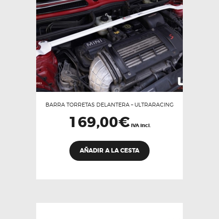
en
la
página
de
producto
BARRA TORRETAS DELANTERA – ULTRARACING
169,00
€
IVA incl.
AÑADIR A LA CESTA