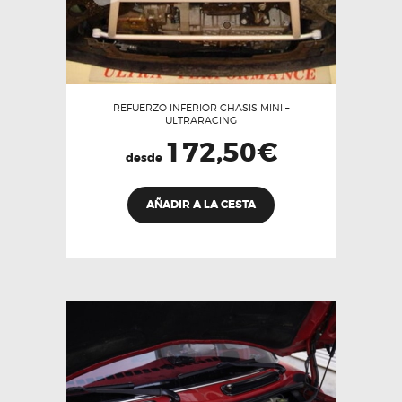
REFUERZO INFERIOR CHASIS MINI –
ULTRARACING
172,50
€
desde
Este
AÑADIR A LA CESTA
producto
tiene
múltiples
variantes.
Las
opciones
se
pueden
elegir