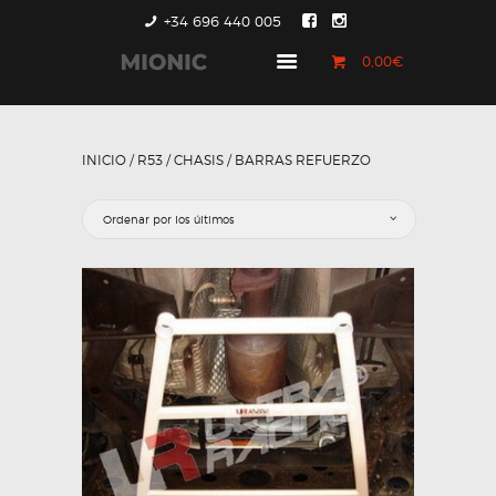
+34 696 440 005
0,00€
GENERACIÓN 1
GENERACIÓN 2
INICIO
/
R53
/
CHASIS
/ BARRAS REFUERZO
GENERACIÓN 3
COUNTRYMAN &
PACEMAN
CONTACTO