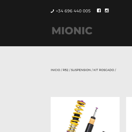
+34 696 440 005
INICIO
/
R52
/
SUSPENSION
/
KIT ROSCADO
/