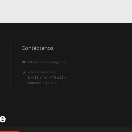
Contáctanos
info@mionicracing.com
+34 696 440 005
L-V: 10 a 14h y 16 a 20h
Sábados: 10 a 14h