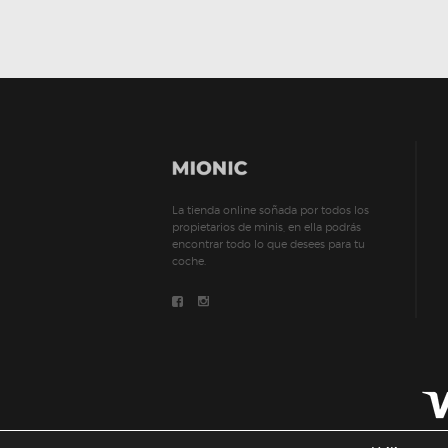
La tienda online soñada por todos los
propietarios de minis, en ella podrás
encontrar todo lo que desees para tu
coche.