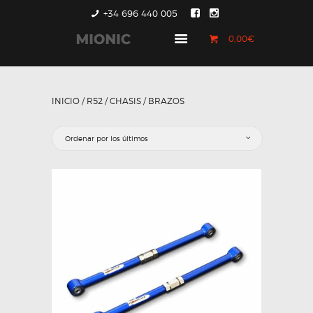
+34 696 440 005
0,00€
GENERACIÓN 1
GENERACIÓN 2
INICIO
/
R52
/
CHASIS
/ BRAZOS
GENERACIÓN 3
COUNTRYMAN &
PACEMAN
CONTACTO